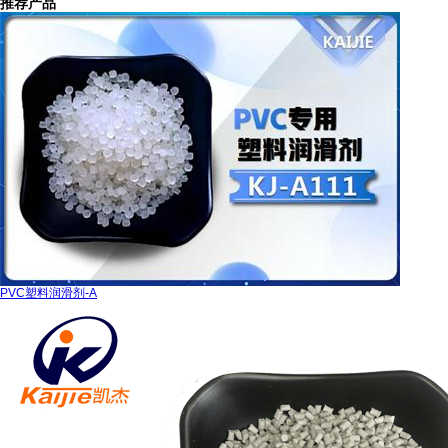
推荐产品
PVC塑料润滑剂-A