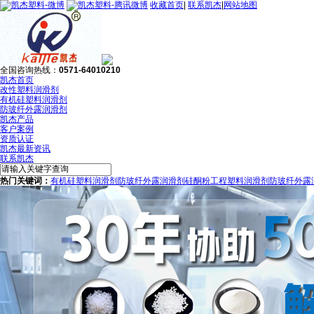
收藏首页
|
联系凯杰
|
网站地图
全国咨询热线：
0571-64010210
凯杰首页
改性塑料润滑剂
有机硅塑料润滑剂
防玻纤外露润滑剂
凯杰产品
客户案例
资质认证
凯杰最新资讯
联系凯杰
热门关键词：
有机硅塑料润滑剂
防玻纤外露润滑剂
硅酮粉
工程塑料润滑剂
防玻纤外露