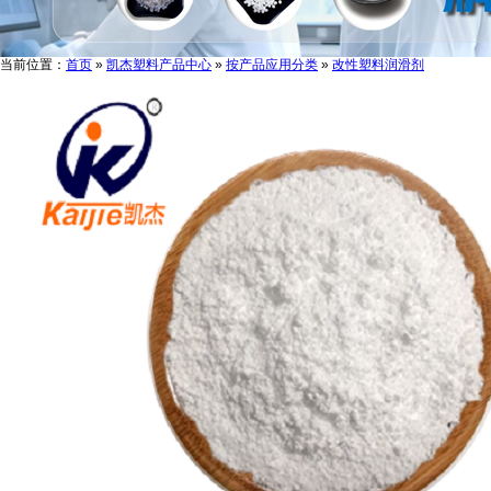
当前位置：
首页
»
凯杰塑料产品中心
»
按产品应用分类
»
改性塑料润滑剂