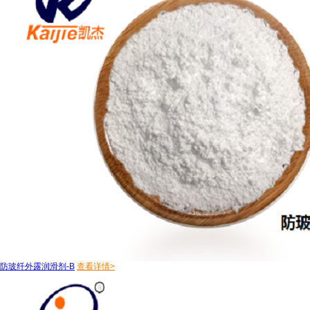
防玻纤外露润滑剂-B
查看详情>