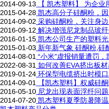
2014-09-13
【 凯杰塑料】 为企
2015-04-28
凯杰高分子硅酮粉，因
2014-09-02
采购硅酮粉，关注身边
2016-09-12
解决增强尼龙制品玻纤
2016-01-15
凯杰公司生产的塑料光
2015-01-03
新年新气象 硅酮粉,硅
2014-08-01
“小米”虚报销量遭罚，
2022-08-31
如何改善EVA挤出板
2019-01-24
环保型电缆挤出时模口
2014-09-01
【凯杰塑料】权威硅酮
2016-05-10
尼龙出现表面浮纤问题
2014-07-20
凯杰塑料夏季防暑降温
凯杰塑料产品分类