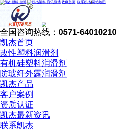
收藏首页
|
联系凯杰
|
网站地图
全国咨询热线：
0571-64010210
凯杰首页
改性塑料润滑剂
有机硅塑料润滑剂
防玻纤外露润滑剂
凯杰产品
客户案例
资质认证
凯杰最新资讯
联系凯杰