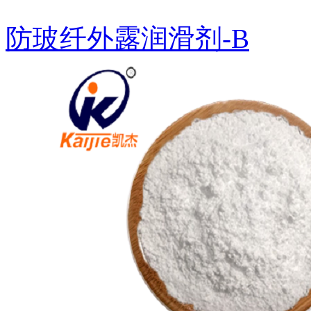
防玻纤外露润滑剂-B