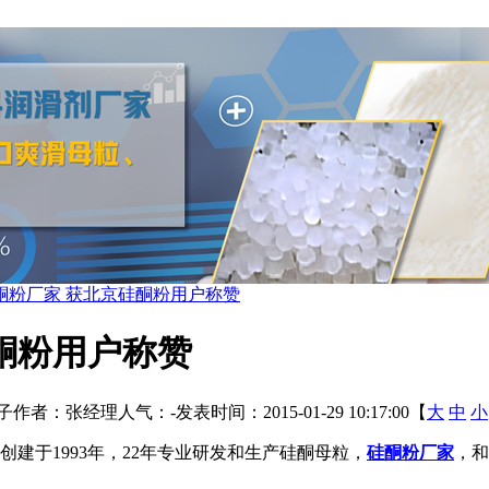
酮粉厂家 获北京硅酮粉用户称赞
酮粉用户称赞
子
作者：张经理
人气：
-
发表时间：2015-01-29 10:17:00【
大
中
小
建于1993年，22年专业研发和生产硅酮母粒，
硅酮粉厂家
，和