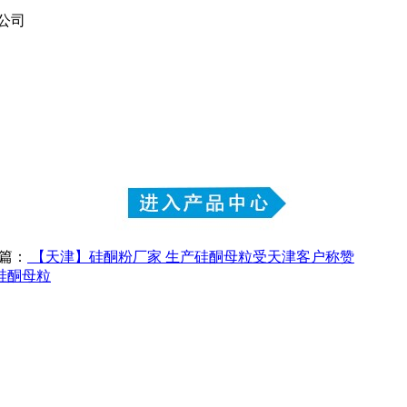
公司
篇：
【天津】硅酮粉厂家 生产硅酮母粒受天津客户称赞
硅酮母粒