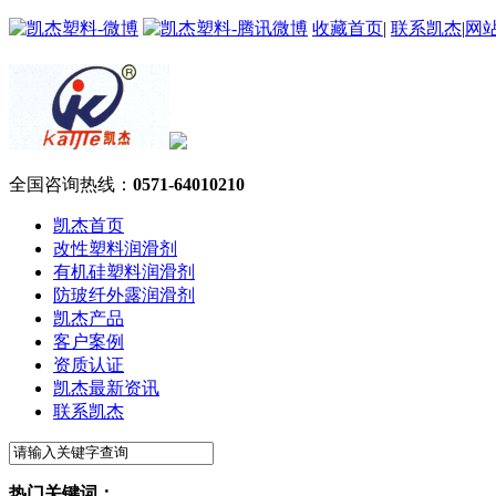
收藏首页
|
联系凯杰
|
网
全国咨询热线：
0571-64010210
凯杰首页
改性塑料润滑剂
有机硅塑料润滑剂
防玻纤外露润滑剂
凯杰产品
客户案例
资质认证
凯杰最新资讯
联系凯杰
热门关键词：