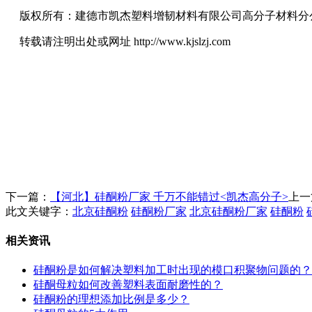
版权所有：建德市凯杰塑料增韧材料有限公司高分子材料分
转载请注明出处或网址 http://www.kjslzj.com
下一篇：
【河北】硅酮粉厂家 千万不能错过<凯杰高分子>
上一
此文关键字：
北京硅酮粉
硅酮粉厂家
北京硅酮粉厂家
硅酮粉
相关资讯
硅酮粉是如何解决塑料加工时出现的模口积聚物问题的？
硅酮母粒如何改善塑料表面耐磨性的？
硅酮粉的理想添加比例是多少？