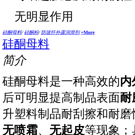
无明显作用
硅酮母料
/
硅酮粉
/
防玻纤外露润滑剂
+More
硅酮母料
简介
硅酮母料是一种高效的
内
后可明显提高制品表面
耐
升塑料制品耐刮擦和耐磨
无喷霜
、
无起皮
等现象；